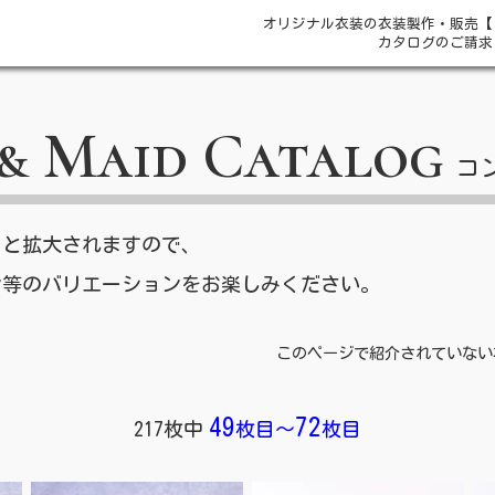
オリジナル衣装の衣装製作・販売【
カタログのご請求
& Maid Catalog
コ
ると拡大されますので、
ン等のバリエーションをお楽しみください。
このページで紹介されていない
49
72
217枚中
枚目
～
枚目