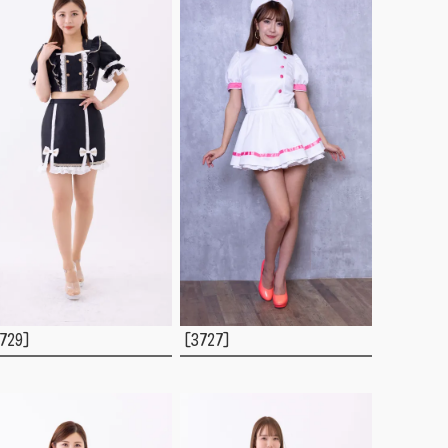
729]
[3727]