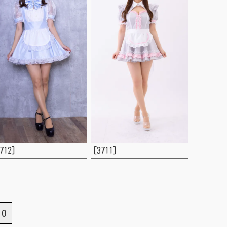
712]
[3711]
10