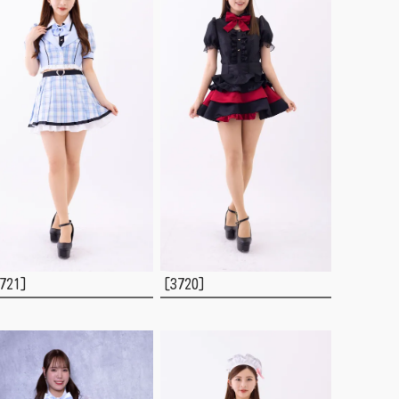
721]
[3720]